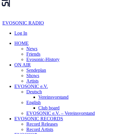
EVOSONIC RADIO
Log In
HOME
News
Friends
Evosonic-History
ON AIR
Sendeplan
Shows
Artists
EVOSONIC e.V.
Deutsch
Vereinsvorstand
English
Club board
EVOSONIC e.V. ‒ Vereinsvorstand
EVOSONIC RECORDS
Record Releases
Record Artists