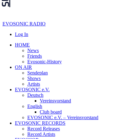
EVOSONIC RADIO
Log In
HOME
News
Friends
Evosonic-History
ON AIR
Sendeplan
Shows
Artists
EVOSONIC e.V.
Deutsch
Vereinsvorstand
English
Club board
EVOSONIC e.V. ‒ Vereinsvorstand
EVOSONIC RECORDS
Record Releases
Record Artists