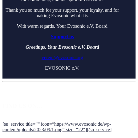
Thank you so much for your support, your loyalty, and for
making Evosonic what it is.
With warm regards, Your Evosonic e.V. Board
Support us
Greetings,
Your Evosonic e.V. Board
verein@evosonic.org
EVOSONIC e.V.
FIND US ON…
[
su_service title=““
icon=“https://www.evosonic.de/wp-
content/uploads/2023/09/1.png“ size=“22″][/su_service]