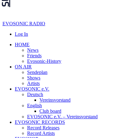
EVOSONIC RADIO
Log In
HOME
News
Friends
Evosonic-History
ON AIR
Sendeplan
Shows
Artists
EVOSONIC e.V.
Deutsch
Vereinsvorstand
English
Club board
EVOSONIC e.V. ‒ Vereinsvorstand
EVOSONIC RECORDS
Record Releases
Record Artists