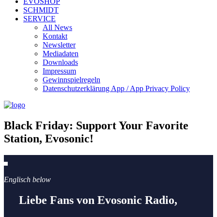
EVOSHOP
SCHMIDT
SERVICE
All News
Kontakt
Newsletter
Mediadaten
Downloads
Impressum
Gewinnspielregeln
Datenschutzerklärung App / App Privacy Policy
Black Friday: Support Your Favorite
Station, Evosonic!
Englisch below
Liebe Fans von Evosonic Radio,