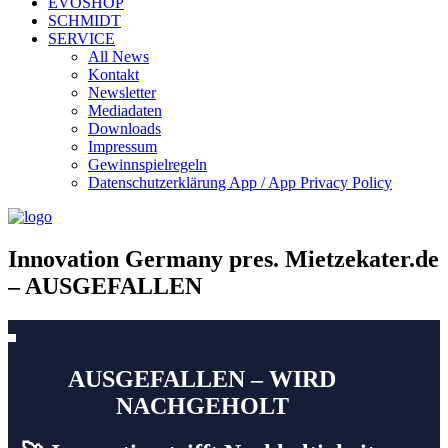
EVOSHOP
SCHMIDT
SERVICE
All News
Kontakt
Newsletter
Mediadaten
Downloads
Impressum
Gewinnspielregeln
Datenschutzerklärung App / App Privacy Policy
Innovation Germany pres. Mietzekater.de
– AUSGEFALLEN
AUSGEFALLEN – WIRD
NACHGEHOLT