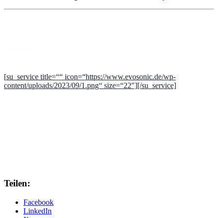
FIND US ON…
[
su_service title=““
icon=“https://www.evosonic.de/wp-
content/uploads/2023/09/1.png“ size=“22″][/su_service]
Teilen:
Facebook
LinkedIn