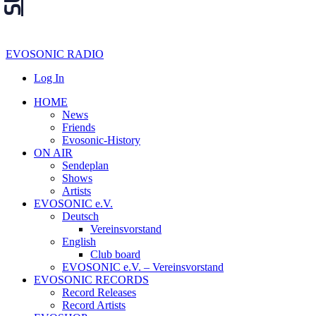
EVOSONIC RADIO
Log In
HOME
News
Friends
Evosonic-History
ON AIR
Sendeplan
Shows
Artists
EVOSONIC e.V.
Deutsch
Vereinsvorstand
English
Club board
EVOSONIC e.V. ‒ Vereinsvorstand
EVOSONIC RECORDS
Record Releases
Record Artists