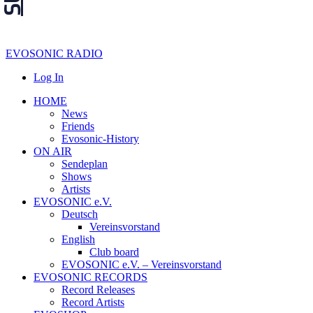
EVOSONIC RADIO
Log In
HOME
News
Friends
Evosonic-History
ON AIR
Sendeplan
Shows
Artists
EVOSONIC e.V.
Deutsch
Vereinsvorstand
English
Club board
EVOSONIC e.V. ‒ Vereinsvorstand
EVOSONIC RECORDS
Record Releases
Record Artists