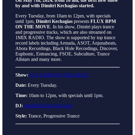
On May 7th, 2024, from 10 am, the next new show
by and with Dimitri Kechagias started.
Every Tuesday, from 10am to 12pm, with specials
until 1pm,
Dimitri Kechagias
presents
FLUX BPM
ON THE MOVE
. In his show, Dimitri plays trance
and progressive tracks, which are also streamed on
1MIX RADIO. The show is supported by top trance
record labels including Armada, ASOT, Anjunabeats,
Abora Recordings, Black Hole Recordings, Discover,
Euphonic, Entrancing, FSOE, Subculture, Trance
Allstars and many more.
Show:
FLUX BPM ON THE MOVE
Date:
Every Tuesday.
Time:
10am to 12pm, with specials until 1pm.
DJ:
DIMITRI KECHAGIAS
Style:
Trance, Progressive Trance