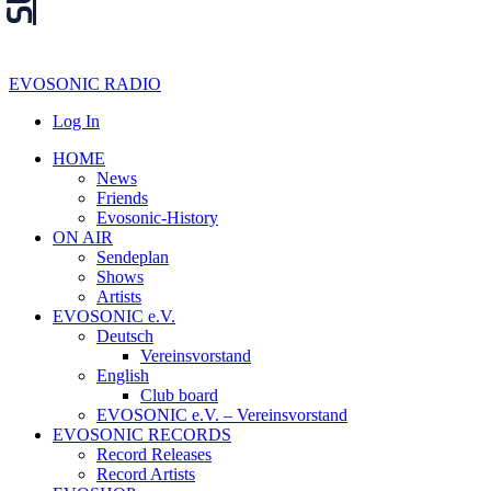
EVOSONIC RADIO
Log In
HOME
News
Friends
Evosonic-History
ON AIR
Sendeplan
Shows
Artists
EVOSONIC e.V.
Deutsch
Vereinsvorstand
English
Club board
EVOSONIC e.V. ‒ Vereinsvorstand
EVOSONIC RECORDS
Record Releases
Record Artists