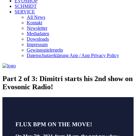
EVOSHOP
SCHMIDT
SERVICE
All News
Kontakt
Newsletter
Mediadaten
Downloads
Impressum
Gewinnspielregeln
Datenschutzerklärung App / App Privacy Policy
Part 2 of 3: Dimitri starts his 2nd show on
Evosonic Radio!
FLUX BPM ON THE MOVE!