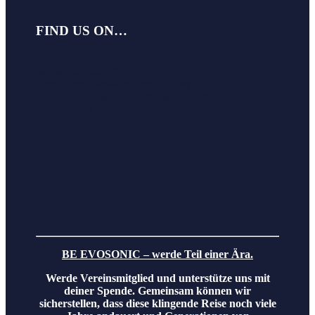
FIND US ON…
[
su_service title=““
icon=“https://www.evosonic.de/wp-
content/uploads/2023/09/1.png“ size=“22″]
[/su_service]
BE EVOSONIC – werde Teil einer Ära.
Werde Vereinsmitglied und unterstütze uns mit
deiner Spende. Gemeinsam können wir
sicherstellen, dass diese klingende Reise noch viele