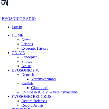
EVOSONIC RADIO
Log In
HOME
News
Friends
Evosonic-History
ON AIR
Sendeplan
Shows
Artists
EVOSONIC e.V.
Deutsch
Vereinsvorstand
English
Club board
EVOSONIC e.V. ‒ Vereinsvorstand
EVOSONIC RECORDS
Record Releases
Record Artists