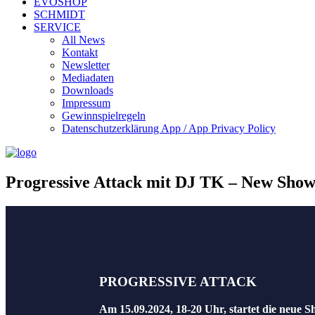
EVOSHOP
SCHMIDT
SERVICE
All News
Kontakt
Newsletter
Mediadaten
Downloads
Impressum
Gewinnspielregeln
Datenschutzerklärung App / App Privacy Policy
Progressive Attack mit DJ TK – New Sho
PROGRESSIVE ATTACK
Am 15.09.2024, 18-20 Uhr, startet die neue 