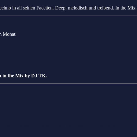
hno in all seinen Facetten. Deep, melodisch und treibend. In the Mi
m Monat.
o in the Mix by DJ TK
.
de/wp-content/uploads/2023/09/1.png“ size=“22″][/su_service]