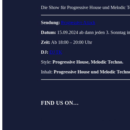
Die Show für Progressive House und Melodic Tec
Sendung:
Progressive Attack
Datum:
15.09.2024 ab dann jeden 3. Sonntag i
Zeit:
Ab 18:00 – 20:00 Uhr
DJ:
DJ TK
Style:
Progressive House, Melodic Techno.
Inhalt:
Progressive House und Melodic Techn
FIND US ON…
[
su_service title=““
icon=“https://www.evosonic.