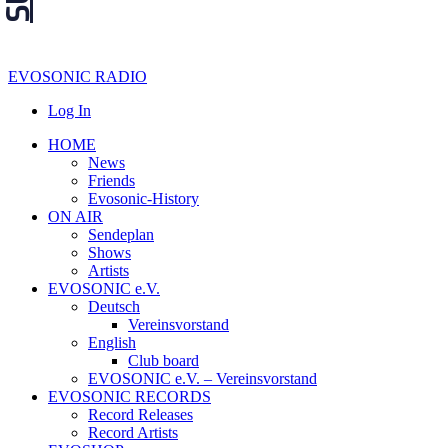
EVOSONIC RADIO
Log In
HOME
News
Friends
Evosonic-History
ON AIR
Sendeplan
Shows
Artists
EVOSONIC e.V.
Deutsch
Vereinsvorstand
English
Club board
EVOSONIC e.V. ‒ Vereinsvorstand
EVOSONIC RECORDS
Record Releases
Record Artists