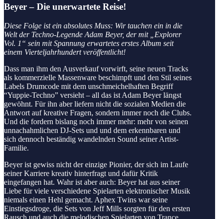
Beyer – Die unerwartete Reise!
Diese Folge ist ein absolutes Muss: Wir tauchen ein in die
Welt der Techno-Legende Adam Beyer, der mit „Explorer
Vol. 1“ sein mit Spannung erwartetes erstes Album seit
einem Vierteljahrhundert veröffentlicht!
Dass man ihm den Ausverkauf vorwirft, seine neuen Tracks
als kommerzielle Massenware beschimpft und den Stil seines
Labels Drumcode mit dem unschmeichelhaften Begriff
“Yuppie-Techno” versieht – all das ist Adam Beyer längst
gewöhnt. Für ihn aber liefern nicht die sozialen Medien die
Antwort auf kreative Fragen, sondern immer noch die Clubs.
Und die fordern bislang noch immer mehr: mehr von seinen
unnachahmlichen DJ-Sets und und dem erkennbaren und
sich dennoch beständig wandelnden Sound seiner Artist-
Familie.
Beyer ist gewiss nicht der einzige Pionier, der sich im Laufe
seiner Karriere kreativ hinterfragt und dafür Kritik
eingefangen hat. Wahr ist aber auch: Beyer hat aus seiner
Liebe für viele verschiedene Spielarten elektronischer Musik
niemals einen Hehl gemacht. Aphex Twins war seine
Einstiegsdroge, die Sets von Jeff Mills sorgten für den ersten
Rausch und auch die melodischen Spielarten von Trance