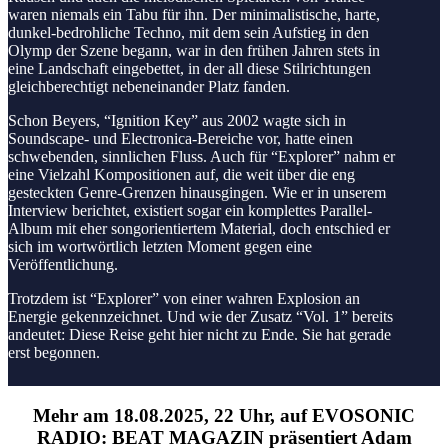
waren niemals ein Tabu für ihn. Der minimalistische, harte,
dunkel-bedrohliche Techno, mit dem sein Aufstieg in den
Olymp der Szene begann, war in den frühen Jahren stets in
eine Landschaft eingebettet, in der all diese Stilrichtungen
gleichberechtigt nebeneinander Platz fanden.
Schon Beyers, “Ignition Key” aus 2002 wagte sich in
Soundscape- und Electronica-Bereiche vor, hatte einen
schwebenden, sinnlichen Fluss. Auch für “Explorer” nahm er
eine Vielzahl Kompositionen auf, die weit über die eng
gesteckten Genre-Grenzen hinausgingen. Wie er in unserem
Interview berichtet, existiert sogar ein komplettes Parallel-
Album mit eher songorientiertem Material, doch entschied er
sich im wortwörtlich letzten Moment gegen eine
Veröffentlichung.
Trotzdem ist “Explorer” von einer wahren Explosion an
Energie gekennzeichnet. Und wie der Zusatz “Vol. 1” bereits
andeutet: Diese Reise geht hier nicht zu Ende. Sie hat gerade
erst begonnen.
Mehr am 18.08.2025, 22 Uhr, auf EVOSONIC
RADIO: BEAT MAGAZIN präsentiert Adam