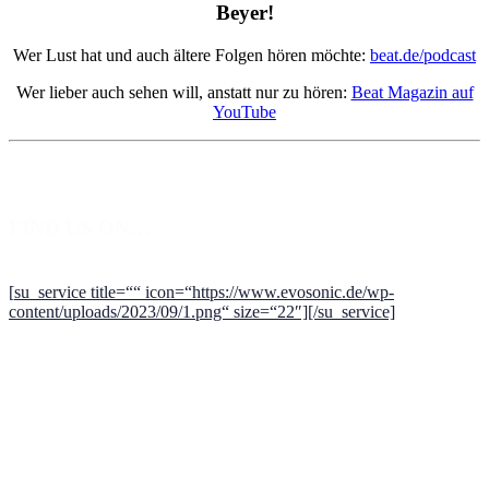
Beyer!
Wer Lust hat und auch ältere Folgen hören möchte:
beat.de/podcast
Wer lieber auch sehen will, anstatt nur zu hören:
Beat Magazin auf
YouTube
FIND US ON…
[
su_service title=““
icon=“https://www.evosonic.de/wp-
content/uploads/2023/09/1.png“ size=“22″][/su_service]