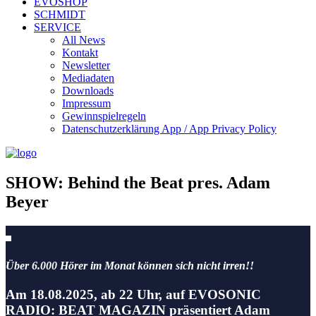
EVOSHOP
SCHMIDT
SERVICE
All News
Kontakt
Newsletter
Mediadaten
Downloads
Impressum
Gewinnspielregeln
Datenschutzerklärung App / App Privacy Policy
SHOW: Behind the Beat pres. Adam
Beyer
Über 6.000 Hörer im Monat können sich nicht irren!!
Am 18.08.2025, ab 22 Uhr, auf EVOSONIC
RADIO: BEAT MAGAZIN präsentiert Adam