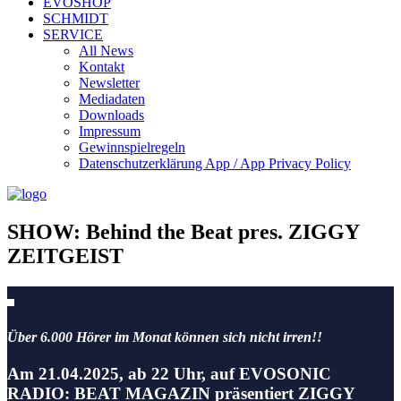
EVOSHOP
SCHMIDT
SERVICE
All News
Kontakt
Newsletter
Mediadaten
Downloads
Impressum
Gewinnspielregeln
Datenschutzerklärung App / App Privacy Policy
SHOW: Behind the Beat pres. ZIGGY
ZEITGEIST
Über 6.000 Hörer im Monat können sich nicht irren!!
Am 21.04.2025, ab 22 Uhr, auf EVOSONIC
RADIO: BEAT MAGAZIN präsentiert ZIGGY