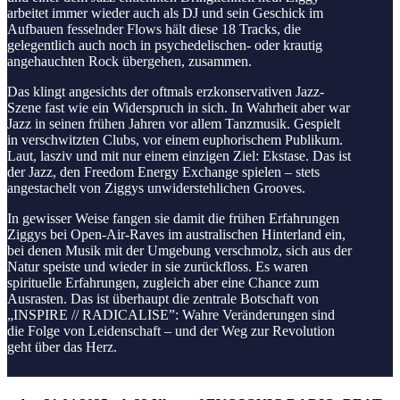
arbeitet immer wieder auch als DJ und sein Geschick im
Aufbauen fesselnder Flows hält diese 18 Tracks, die
gelegentlich auch noch in psychedelischen- oder krautig
angehauchten Rock übergehen, zusammen.
Das klingt angesichts der oftmals erzkonservativen Jazz-
Szene fast wie ein Widerspruch in sich. In Wahrheit aber war
Jazz in seinen frühen Jahren vor allem Tanzmusik. Gespielt
in verschwitzten Clubs, vor einem euphorischem Publikum.
Laut, lasziv und mit nur einem einzigen Ziel: Ekstase. Das ist
der Jazz, den Freedom Energy Exchange spielen – stets
angestachelt von Ziggys unwiderstehlichen Grooves.
In gewisser Weise fangen sie damit die frühen Erfahrungen
Ziggys bei Open-Air-Raves im australischen Hinterland ein,
bei denen Musik mit der Umgebung verschmolz, sich aus der
Natur speiste und wieder in sie zurückfloss. Es waren
spirituelle Erfahrungen, zugleich aber eine Chance zum
Ausrasten. Das ist überhaupt die zentrale Botschaft von
„INSPIRE // RADICALISE”: Wahre Veränderungen sind
die Folge von Leidenschaft – und der Weg zur Revolution
geht über das Herz.