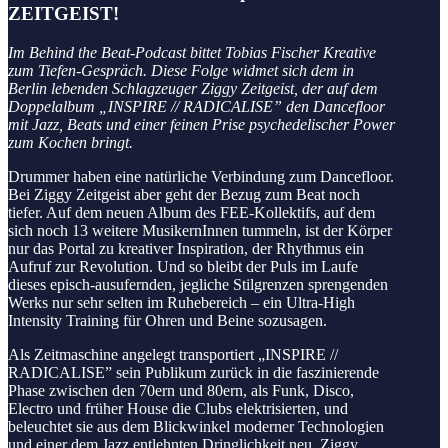
ZEITGEIST!
Im Behind the Beat-Podcast bittet Tobias Fischer Kreative
zum Tiefen-Gespräch. Diese Folge widmet sich dem in
Berlin lebenden Schlagzeuger Ziggy Zeitgeist, der auf dem
Doppelalbum „INSPIRE // RADICALISE” den Dancefloor
mit Jazz, Beats und einer feinen Prise psychedelischer Power
zum Kochen bringt.
Drummer haben eine natürliche Verbindung zum Dancefloor.
Bei Ziggy Zeitgeist aber geht der Bezug zum Beat noch
tiefer. Auf dem neuen Album des FEE-Kollektifs, auf dem
sich noch 13 weitere MusikernInnen tummeln, ist der Körper
nur das Portal zu kreativer Inspiration, der Rhythmus ein
Aufruf zur Revolution. Und so bleibt der Puls im Laufe
dieses episch-ausufernden, jegliche Stilgrenzen sprengenden
Werks nur sehr selten im Ruhebereich – ein Ultra-High
Intensity Training für Ohren und Beine sozusagen.
Als Zeitmaschine angelegt transportiert „INSPIRE //
RADICALISE” sein Publikum zurück in die faszinierende
Phase zwischen den 70ern und 80ern, als Funk, Disco,
Electro und früher House die Clubs elektrisierten, und
beleuchtet sie aus dem Blickwinkel moderner Technologien
und einer dem Jazz entlehnten Dringlichkeit neu. Ziggy