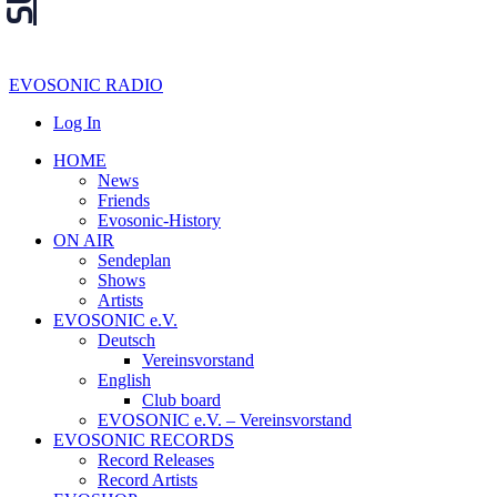
EVOSONIC RADIO
Log In
HOME
News
Friends
Evosonic-History
ON AIR
Sendeplan
Shows
Artists
EVOSONIC e.V.
Deutsch
Vereinsvorstand
English
Club board
EVOSONIC e.V. ‒ Vereinsvorstand
EVOSONIC RECORDS
Record Releases
Record Artists