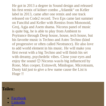
He got in 2013 a degree in Sound design and released
his first remix of kölner combo „Atlantik“ on Keller
label in 2013, came after one remix and one track
released on Code2 record. Two Eps came last summer
on Fanciful and Keller with Remixs from Mononoid,
Groj, Agja and Asem shama. Nicorus panel of music
is quite big, he is able to play from Ambient to
Psytrance through Deep house, house, tech house, but
his favorite music is Techno and Astro Techno (kind
of progressive or often called Neotrance). He also love
to add world element in his music. He will make you
first sweat with a big Techno and will finish his set
with dreamy, psychedelic vibes. Close your eyes and
enjoy the sound 🙂 Nicorus was/is big influenced by
Rone, Max cooper, Extrawelt, Minilogue, Microtraum,
Dusty kid just to give a few name cause the List is
Huge !!
Teilen:
Facebook
LinkedIn