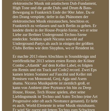
elektronische Musik mit asiatischem Dub-Fundament,
High Tone und die große Dub- und Drum & Bass-
Bewegung in Frankreich Ende der 90er Jahre. Da er
den Drang verspürte, tiefer in das Phänomen der
elektronischen Musik einzutauchen, beschloss er,
Frankreich zu verlassen und nach Berlin zu gehen. Er
landete direkt in der House-Projekt-Szene, wo er seine
Liebe zur Berliner Underground-Techno-Szene
entdeckte. Seitdem spielt Nicorus sowohl auf
Underground-Partys als auch in einigen der größten
Clubs Berlins wie dem Sisyphos, wo er Resident ist.
Er machte 2013 einen Abschluss in Sounddesign und
veröffentlichte 2013 seinen ersten Remix der Kölner
Combo „Atlantik“ auf dem Keller Label, es folgten
ein Remix und ein Track auf Code2 record. Zwei Eps
kamen letzten Sommer auf Fanciful und Keller mit
Remixen von Mononoid, Groj, Agja und Asem
shama. Nicorus Musikpalette ist ziemlich groß, er
kann von Ambient über Psytrance bis hin zu Deep
House, House, Tech House spielen, aber seine
Lieblingsmusik ist Techno und Astro Techno (eine Art
Progressive oder oft auch Neotrance genannt). Er liebt
es auch, World-Elemente in seine Musik einzubauen.
Er wird Sie zuerst mit fettem Techno zum Schwitzen