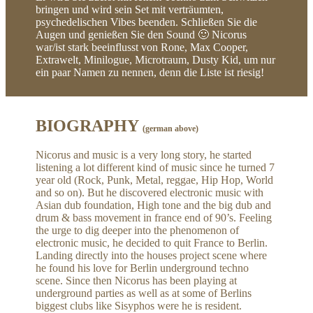
bringen und wird sein Set mit verträumten,
psychedelischen Vibes beenden. Schließen Sie die
Augen und genießen Sie den Sound 🙂 Nicorus
war/ist stark beeinflusst von Rone, Max Cooper,
Extrawelt, Minilogue, Microtraum, Dusty Kid, um nur
ein paar Namen zu nennen, denn die Liste ist riesig!
BIOGRAPHY
(german above)
Nicorus and music is a very long story, he started
listening a lot different kind of music since he turned 7
year old (Rock, Punk, Metal, reggae, Hip Hop, World
and so on). But he discovered electronic music with
Asian dub foundation, High tone and the big dub and
drum & bass movement in france end of 90’s. Feeling
the urge to dig deeper into the phenomenon of
electronic music, he decided to quit France to Berlin.
Landing directly into the houses project scene where
he found his love for Berlin underground techno
scene. Since then Nicorus has been playing at
underground parties as well as at some of Berlins
biggest clubs like Sisyphos were he is resident.