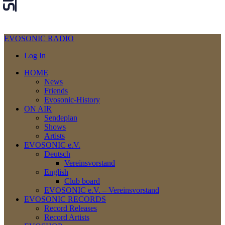
EVOSONIC RADIO
Log In
HOME
News
Friends
Evosonic-History
ON AIR
Sendeplan
Shows
Artists
EVOSONIC e.V.
Deutsch
Vereinsvorstand
English
Club board
EVOSONIC e.V. ‒ Vereinsvorstand
EVOSONIC RECORDS
Record Releases
Record Artists