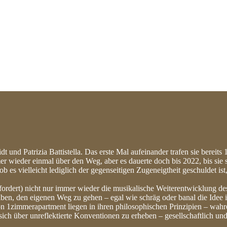
t und Patrizia Battistella. Das erste Mal aufeinander trafen sie bere
r wieder einmal über den Weg, aber es dauerte doch bis 2022, bis sie s
b es vielleicht lediglich der gegenseitigen Zugeneigtheit geschuldet ist,
 fordert) nicht nur immer wieder die musikalische Weiterentwicklung de
eiben, den eigenen Weg zu gehen – egal wie schräg oder banal die Idee 
n 1zimmerapartment liegen in ihren philosophischen Prinzipien – wahre 
h über unreflektierte Konventionen zu erheben – gesellschaftlich und