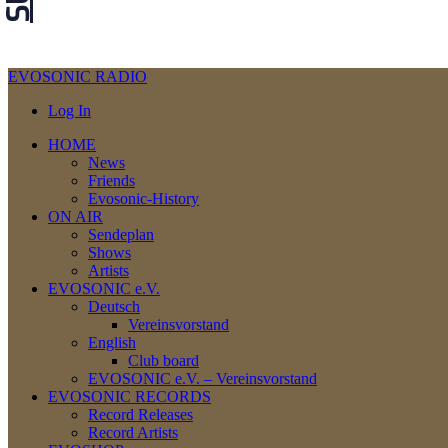
EVOSONIC RADIO
Log In
HOME
News
Friends
Evosonic-History
ON AIR
Sendeplan
Shows
Artists
EVOSONIC e.V.
Deutsch
Vereinsvorstand
English
Club board
EVOSONIC e.V. ‒ Vereinsvorstand
EVOSONIC RECORDS
Record Releases
Record Artists