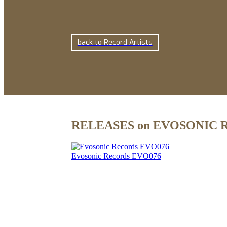
back to Record Artists
RELEASES on EVOSONIC
Evosonic Records EVO076