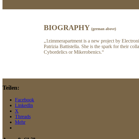
BIOGRAPHY
(german above)
1zimmerapartment is a new project by Electron
Patrizia Battistella. She is the spark for their
Cybordelics or Mikerobenics.
Teilen:
Facebook
LinkedIn
X
Threads
Mehr