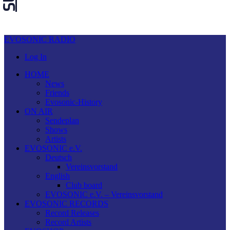
EVOSONIC RADIO
Log In
HOME
News
Friends
Evosonic-History
ON AIR
Sendeplan
Shows
Artists
EVOSONIC e.V.
Deutsch
Vereinsvorstand
English
Club board
EVOSONIC e.V. ‒ Vereinsvorstand
EVOSONIC RECORDS
Record Releases
Record Artists