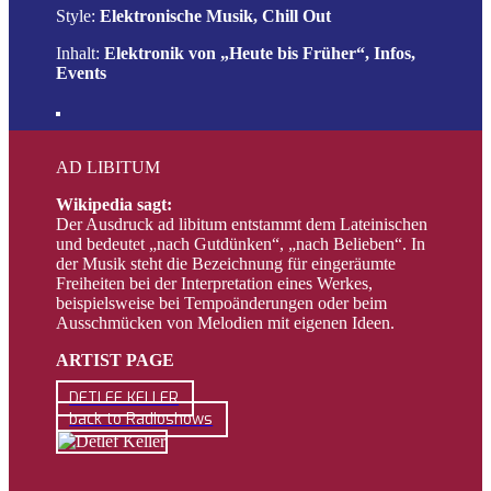
Style:
Elektronische Musik, Chill Out
Inhalt:
Elektronik von „Heute bis Früher“, Infos,
Events
AD LIBITUM
Wikipedia sagt:
Der Ausdruck ad libitum entstammt dem Lateinischen
und bedeutet „nach Gutdünken“, „nach Belieben“. In
der Musik steht die Bezeichnung für eingeräumte
Freiheiten bei der Interpretation eines Werkes,
beispielsweise bei Tempoänderungen oder beim
Ausschmücken von Melodien mit eigenen Ideen.
ARTIST PAGE
DETLEF KELLER
back to Radioshows