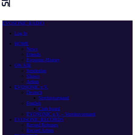
EVOSONIC RADIO
Log In
HOME
News
Friends
Evosonic-History
ON AIR
Sendeplan
Shows
Artists
EVOSONIC e.V.
Deutsch
Vereinsvorstand
English
Club board
EVOSONIC e.V. ‒ Vereinsvorstand
EVOSONIC RECORDS
Record Releases
Record Artists