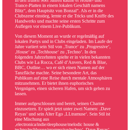
In den frühen 90er Jahren kaufte er House- und
Trance-Platten in einem lokalen Geschäft namens
Blitz“, dem Hauptsitz von Bonzaï“. Als er in die
Clubszene einstieg, lernte er die Tricks und Kniffe des
Handwerks und machte seine ersten Schritte zum
Auflegen vor einem Live-Publikum.
Von diesem Moment an wurde er regelmäßig auf
lokalen Partys und in Clubs eingeladen. Im Laufe der
Jahre variiert sein Stil von ‚Trance‘ zu ‚Progressive‘,
‚House‘ zu ‚Techhouse‘ zu ‚Techno‘. In den
folgenden Jahrzehnten spielte er in vielen bekannten
Clubs wie La Rocca, Café d’Anvers, Red & Blue,
BBC, Outline… wo er sich einen Namen auf der
Tanzfläche machte. Seine besondere Art, das
Publikum auf eine Reise durch mentale Atmosphären
mitzunehmen. Er bietet ihnen euphorisches
Vergnügen, einen sicheren Hafen, um sich gehen zu
lassen.
Immer aufgeschlossen und bereit, seinen Charme
einzusetzen. Er spielt jetzt unter zwei Namen: ‚Dave
Reyas‘ und sein Alter Ego ‚LLtramuse‘. Sein Stil ist
eine Mischung aus
‚electronica/indie/deephouse/melodic house &
techno/techhouse/progressive/techno‘. Dave Reyas‘