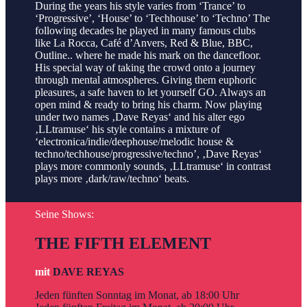
During the years his style varies from ‘Trance’ to
‘Progressive’, ‘House’ to ‘Techhouse’ to ‘Techno’ The
following decades he played in many famous clubs
like La Rocca, Café d’Anvers, Red & Blue, BBC,
Outline.. where he made his mark on the dancefloor.
His special way of taking the crowd onto a journey
through mental atmospheres. Giving them euphoric
pleasures, a safe haven to let yourself GO. Always an
open mind & ready to bring his charm. Now playing
under two names ‚Dave Reyas‘ and his alter ego
‚LLtramuse‘ his style contains a mixture of
‘electronica/indie/deephouse/melodic house &
techno/techhouse/progressive/techno’, ‚Dave Reyas‘
plays more commonly sounds, ‚LLtramuse‘ in contrast
plays more ‚dark/raw/techno‘ beats.
Seine Shows:
THE FIFTH ELEMENT
mit
DAVE REYAS
Jeden fünften Sonntag im Monat, ab 18:00 Uhr