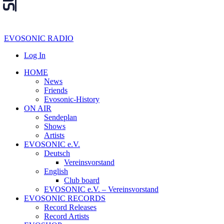
EVOSONIC RADIO
Log In
HOME
News
Friends
Evosonic-History
ON AIR
Sendeplan
Shows
Artists
EVOSONIC e.V.
Deutsch
Vereinsvorstand
English
Club board
EVOSONIC e.V. ‒ Vereinsvorstand
EVOSONIC RECORDS
Record Releases
Record Artists