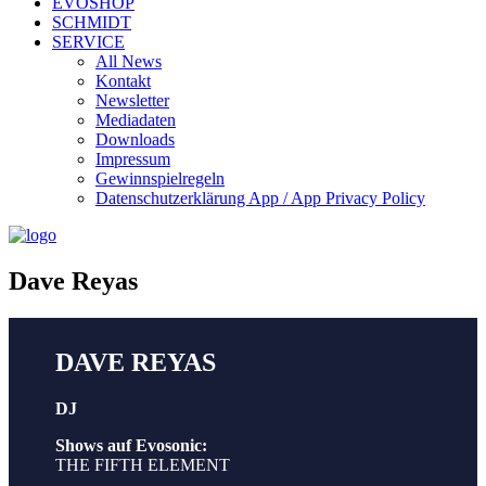
EVOSHOP
SCHMIDT
SERVICE
All News
Kontakt
Newsletter
Mediadaten
Downloads
Impressum
Gewinnspielregeln
Datenschutzerklärung App / App Privacy Policy
Dave Reyas
DAVE REYAS
DJ
Shows auf Evosonic:
THE FIFTH ELEMENT