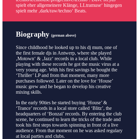
spielt eher allgemeinere Klänge, LLtramuse‘ hingegen
spielt mehr ‚dark/raw/techno‘ Beats.
Biography
(german above)
Since childhood he looked up to his dj mum, one of
the first female djs in Antwerp, where she played
‚Motown‘ & ‚Jazz‘ records in a local club. While
playing with these records he got the music virus at a
very young age. With his first savings he bought the
‘Thriller’ LP and from that moment, many more
purchases followed. Later on the love for ‘House’
music grew and he began to develop his creative
mixing skills.
In the early 90ties he started buying ‘House’ &
‘Trance’ records in a local store called ‘Blitz’, the
headquarters of ‘Bonzaï’ records. By entering the club
scene, he continued to learn the tricks of the trade and
took his first steps towards spinning in front of a live
audience. From that moment on he was asked regulary
at local parties and clubs.