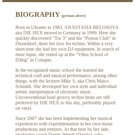
BIOGRAPHY
(german above)
Born in Ukraine in 1983, ANASTASIA BELOSOVA
aka DIE HEX moved to Germany in 1999. Here she
quickly discovered “Tor 3” and the “Poison Club” in
Düsseldorf, there her love for techno. Within a very
short time she had her own DJ equipment. In search of
more input, she ended up at the “Vibra School of
DJing” in Cologne.
In the recognized music school she learned the
technical craft and musical performance, among other
things. with the lecturer Mike S. aka Chris Maico
Schmidt. She developed her own style and individual
artistic interpretation of electronic music.
Unconventional hard groovy techno beats are still
preferred by DIE HEX to this day, preferably played
on vinyl.
Since 2007 she has been implementing her musical
experiences with experimentation in her own music
productions and remixes. At that time by her side,
producing coach Danny Wendt (Danito), who