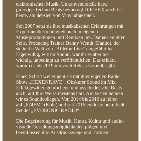
elektronischen Musik. Unkonventionelle harte
groovige Techno Beats bevorzugt DIE HEX auch bis
heute, am liebsten von Vinyl abgespielt.
Seit 2007 setzt sie ihre musikalischen Erfahrungen mit
Experimentierfreudigkeit auch in eigenen
Musikproduktionen und Remixen um. Damals an ihrer
Seite, Producing Trainer Danny Wendt (Danito), der
sie in die Welt von „Ableton Live“ eingeführt hat.
Eigenwillig, wie ihr Sound, war ihr es aber nie
wichtig, unbedingt zu veröffentlichen. Das erklärt,
warum es bis 2019 nur zwei Releases von ihr gibt.
Einen Schritt weiter geht sie mit ihrer eigenen Radio
Show „HEXENRAVE“. Obskurer Sound im Mix,
Effektgewitter, gebrochene und psychedelische Beats
auch, auf Ihre Weise meistens hart. Am besten nennen
wir es Soundcollagen. Von 2014 bis 2016 zu hören
auf „674FM“ (Köln) und seit 2016 exklusiv beim Kult
Sender „EVOSONIC RADIO“.
Die Begeisterung für Musik, Kunst, Kultur und audio-
visuelle Gestaltungsmöglichkeiten prägen und
beeinflussen ihre Ausdruckswege und -formen.