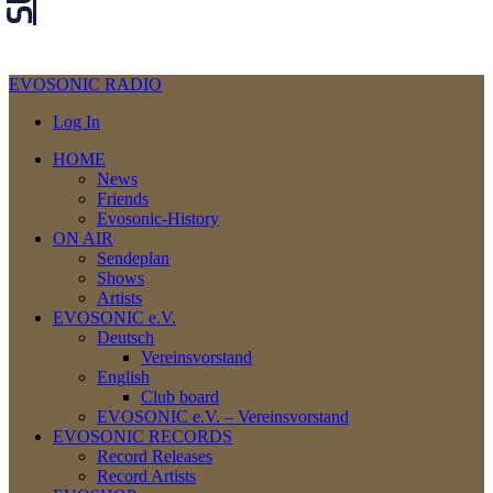
EVOSONIC RADIO
Log In
HOME
News
Friends
Evosonic-History
ON AIR
Sendeplan
Shows
Artists
EVOSONIC e.V.
Deutsch
Vereinsvorstand
English
Club board
EVOSONIC e.V. ‒ Vereinsvorstand
EVOSONIC RECORDS
Record Releases
Record Artists