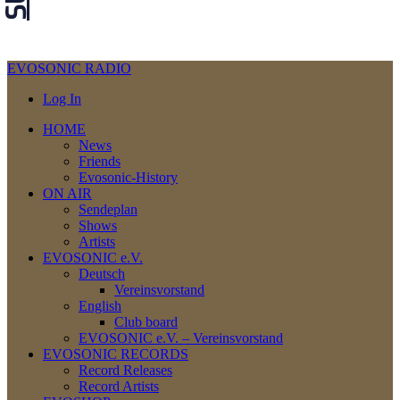
EVOSONIC RADIO
Log In
HOME
News
Friends
Evosonic-History
ON AIR
Sendeplan
Shows
Artists
EVOSONIC e.V.
Deutsch
Vereinsvorstand
English
Club board
EVOSONIC e.V. ‒ Vereinsvorstand
EVOSONIC RECORDS
Record Releases
Record Artists