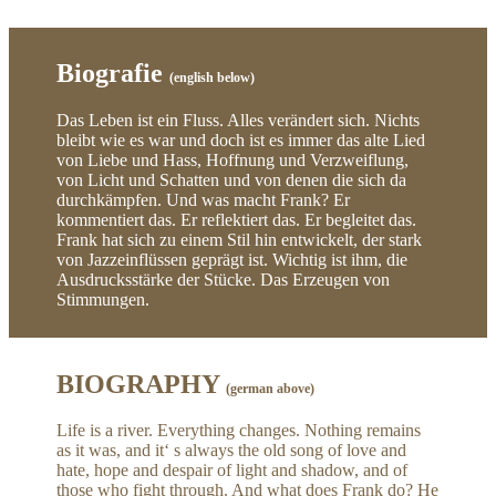
Biografie
(english below)
Das Leben ist ein Fluss. Alles verändert sich. Nichts
bleibt wie es war und doch ist es immer das alte Lied
von Liebe und Hass, Hoffnung und Verzweiflung,
von Licht und Schatten und von denen die sich da
durchkämpfen. Und was macht Frank? Er
kommentiert das. Er reflektiert das. Er begleitet das.
Frank hat sich zu einem Stil hin entwickelt, der stark
von Jazzeinflüssen geprägt ist. Wichtig ist ihm, die
Ausdrucksstärke der Stücke. Das Erzeugen von
Stimmungen.
BIOGRAPHY
(german above)
Life is a river. Everything changes. Nothing remains
as it was, and it‘ s always the old song of love and
hate, hope and despair of light and shadow, and of
those who fight through. And what does Frank do? He