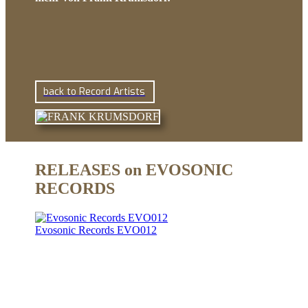
back to Record Artists
RELEASES on EVOSONIC
RECORDS
Evosonic Records EVO012