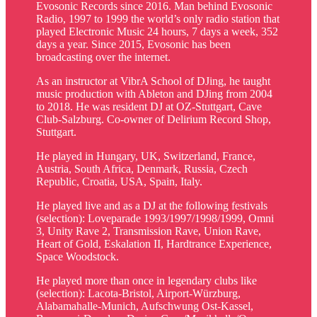
Evosonic Records since 2016. Man behind Evosonic
Radio, 1997 to 1999 the world’s only radio station that
played Electronic Music 24 hours, 7 days a week, 352
days a year. Since 2015, Evosonic has been
broadcasting over the internet.
As an instructor at VibrA School of DJing, he taught
music production with Ableton and DJing from 2004
to 2018. He was resident DJ at OZ-Stuttgart, Cave
Club-Salzburg. Co-owner of Delirium Record Shop,
Stuttgart.
He played in Hungary, UK, Switzerland, France,
Austria, South Africa, Denmark, Russia, Czech
Republic, Croatia, USA, Spain, Italy.
He played live and as a DJ at the following festivals
(selection): Loveparade 1993/1997/1998/1999, Omni
3, Unity Rave 2, Transmission Rave, Union Rave,
Heart of Gold, Eskalation II, Hardtrance Experience,
Space Woodstock.
He played more than once in legendary clubs like
(selection): Lacota-Bristol, Airport-Würzburg,
Alabamahalle-Munich, Aufschwung Ost-Kassel,