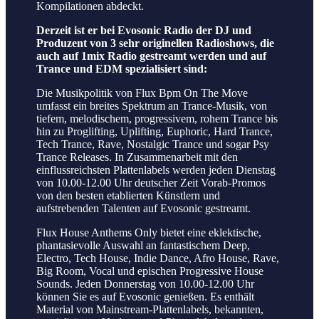
Kompilationen abdeckt.
Derzeit ist er bei Evosonic Radio der DJ und
Produzent von 3 sehr originellen Radioshows, die
auch auf 1mix Radio gestreamt werden und auf
Trance und EDM spezialisiert sind:
Die Musikpolitik von Flux Bpm On The Move
umfasst ein breites Spektrum an Trance-Musik, von
tiefem, melodischem, progressivem, rohem Trance bis
hin zu Proglifting, Uplifting, Euphoric, Hard Trance,
Tech Trance, Rave, Nostalgic Trance und sogar Psy
Trance Releases. In Zusammenarbeit mit den
einflussreichsten Plattenlabels werden jeden Dienstag
von 10.00-12.00 Uhr deutscher Zeit Vorab-Promos
von den besten etablierten Künstlern und
aufstrebenden Talenten auf Evosonic gestreamt.
Flux House Anthems Only bietet eine eklektische,
phantasievolle Auswahl an fantastischem Deep,
Electro, Tech House, Indie Dance, Afro House, Rave,
Big Room, Vocal und epischen Progressive House
Sounds. Jeden Donnerstag von 10.00-12.00 Uhr
können Sie es auf Evosonic genießen. Es enthält
Material von Mainstream-Plattenlabels, bekannten,