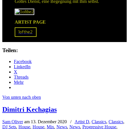
Gottes Dienst, eine Begegnung mit Ihm selbst.
ARTIST PAGE
1ofthe2
Teilen:
Facebook
LinkedIn
X
Threads
Mehr
Von unten nach oben
Dimitri Kechagias
Sam Oliver
am
13. Dezember 2020
/
Artist D
,
Classics
,
Classics
,
DJ Sets
,
House
,
House
,
Mix
,
News
,
News
,
Progressive House
,