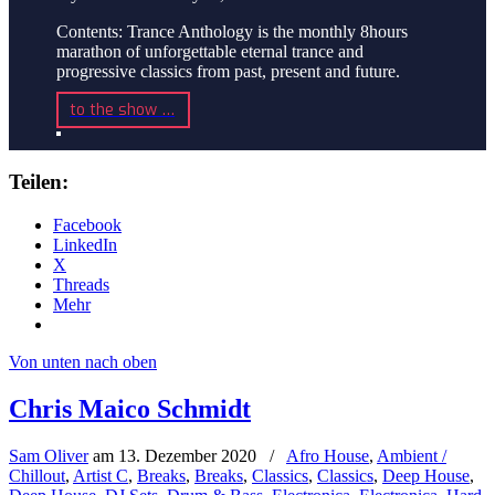
Contents: Trance Anthology is the monthly 8hours
marathon of unforgettable eternal trance and
progressive classics from past, present and future.
to the show …
Teilen:
Facebook
LinkedIn
X
Threads
Mehr
Von unten nach oben
Chris Maico Schmidt
Sam Oliver
am
13. Dezember 2020
/
Afro House
,
Ambient /
Chillout
,
Artist C
,
Breaks
,
Breaks
,
Classics
,
Classics
,
Deep House
,