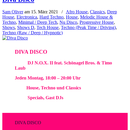
Sam Oliver
am
15. März 2021
/
Afro House
,
Classics
,
Deep
House
,
Electronica
,
Hard Techno
,
House
,
Melodic House &
Techno
,
Minimal / Deep Tech
,
Nu Disco
,
Progressive House
,
Shows
,
Shows D
,
Tech House
,
Techno (Peak Time / Driving)
,
Techno (Raw / Deep / Hypnotic)
DIVA DISCO
Hosts:
DJ N.O.X. II feat. Schönagel Bros. & Timo
Laub
Jeden Montag, 18:00 – 20:00 Uhr
Style:
House, Techno und Classics
Inhalt:
Specials, Gast DJs
DIVA DISCO