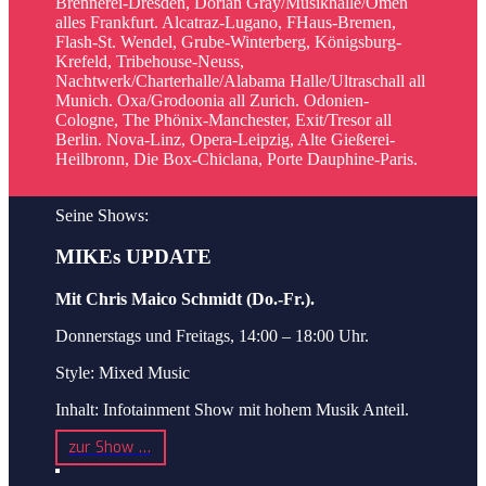
Brennerei-Dresden, Dorian Gray/Musikhalle/Omen
alles Frankfurt. Alcatraz-Lugano, FHaus-Bremen,
Flash-St. Wendel, Grube-Winterberg, Königsburg-
Krefeld, Tribehouse-Neuss,
Nachtwerk/Charterhalle/Alabama Halle/Ultraschall all
Munich. Oxa/Grodoonia all Zurich. Odonien-
Cologne, The Phönix-Manchester, Exit/Tresor all
Berlin. Nova-Linz, Opera-Leipzig, Alte Gießerei-
Heilbronn, Die Box-Chiclana, Porte Dauphine-Paris.
Seine Shows:
MIKEs UPDATE
Mit Chris Maico Schmidt (Do.-Fr.).
Donnerstags und Freitags, 14:00 – 18:00 Uhr.
Style: Mixed Music
Inhalt: Infotainment Show mit hohem Musik Anteil.
zur Show …