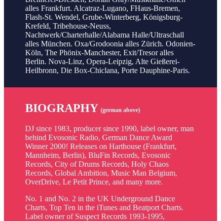
alles Frankfurt. Alcatraz-Lugano, FHaus-Bremen,
Flash-St. Wendel, Grube-Winterberg, Königsburg-
Krefeld, Tribehouse-Neuss,
Nachtwerk/Charterhalle/Alabama Halle/Ultraschall
alles München. Oxa/Grodoonia alles Zürich. Odonien-
Köln, The Phönix-Manchester, Exit/Tresor alles
Berlin. Nova-Linz, Opera-Leipzig, Alte Gießerei-
Heilbronn, Die Box-Chiclana, Porte Dauphine-Paris.
BIOGRAPHY
(german above)
DJ since 1983, producer since 1990, label owner, man
behind Evosonic Radio, German Dance Award
Winner 2000! Releases on Harthouse (Frankfurt,
Mannheim, Berlin), BluFin Records, Evosonic
Records, City of Drums Records, Holy Chaos
Records, Global Ambition, Music Man Belgium,
OverDrive, Le Petit Prince, and many more.
No. 1 and No. 2 in the UK Underground Dance
Charts, Top Ten in the iTunes and Beatport Charts.
Label owner of Suspect Records 1993-1995,