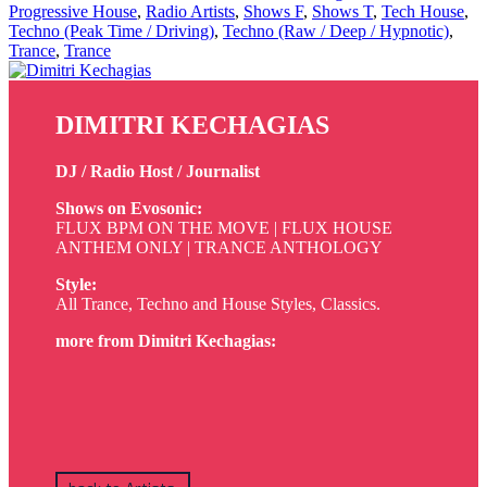
Progressive House
,
Radio Artists
,
Shows F
,
Shows T
,
Tech House
,
Techno (Peak Time / Driving)
,
Techno (Raw / Deep / Hypnotic)
,
Trance
,
Trance
DIMITRI KECHAGIAS
DJ / Radio Host / Journalist
Shows on Evosonic:
FLUX BPM ON THE MOVE | FLUX HOUSE
ANTHEM ONLY | TRANCE ANTHOLOGY
Style:
All Trance, Techno and House Styles, Classics.
more from Dimitri Kechagias: