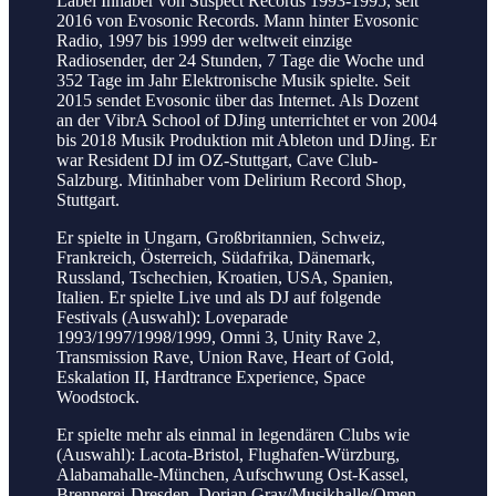
Label Inhaber von Suspect Records 1993-1995, seit
2016 von Evosonic Records. Mann hinter Evosonic
Radio, 1997 bis 1999 der weltweit einzige
Radiosender, der 24 Stunden, 7 Tage die Woche und
352 Tage im Jahr Elektronische Musik spielte. Seit
2015 sendet Evosonic über das Internet. Als Dozent
an der VibrA School of DJing unterrichtet er von 2004
bis 2018 Musik Produktion mit Ableton und DJing. Er
war Resident DJ im OZ-Stuttgart, Cave Club-
Salzburg. Mitinhaber vom Delirium Record Shop,
Stuttgart.
Er spielte in Ungarn, Großbritannien, Schweiz,
Frankreich, Österreich, Südafrika, Dänemark,
Russland, Tschechien, Kroatien, USA, Spanien,
Italien. Er spielte Live und als DJ auf folgende
Festivals (Auswahl): Loveparade
1993/1997/1998/1999, Omni 3, Unity Rave 2,
Transmission Rave, Union Rave, Heart of Gold,
Eskalation II, Hardtrance Experience, Space
Woodstock.
Er spielte mehr als einmal in legendären Clubs wie
(Auswahl): Lacota-Bristol, Flughafen-Würzburg,
Alabamahalle-München, Aufschwung Ost-Kassel,
Brennerei-Dresden, Dorian Gray/Musikhalle/Omen