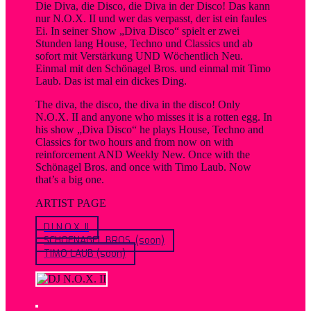
Die Diva, die Disco, die Diva in der Disco! Das kann
nur N.O.X. II und wer das verpasst, der ist ein faules
Ei. In seiner Show „Diva Disco“ spielt er zwei
Stunden lang House, Techno und Classics und ab
sofort mit Verstärkung UND Wöchentlich Neu.
Einmal mit den Schönagel Bros. und einmal mit Timo
Laub. Das ist mal ein dickes Ding.
The diva, the disco, the diva in the disco! Only
N.O.X. II and anyone who misses it is a rotten egg. In
his show „Diva Disco“ he plays House, Techno and
Classics for two hours and from now on with
reinforcement AND Weekly New. Once with the
Schönagel Bros. and once with Timo Laub. Now
that’s a big one.
ARTIST PAGE
DJ N.O.X. II
SCHOENAGEL BROS. (soon)
TIMO LAUB (soon)