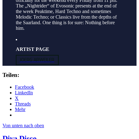
officially for the weekend every Friday from 11 pm.
The „Nightrider“ of Evosonic presents at the end of
the week Peaktime, Hard Techno and sometimes
Melodic Techno; or Classics live from the depths of
the Saarland. One thing is for sure: Nothing before
him.
ARTIST PAGE
JOERG ARWEILER
Teilen:
Facebook
LinkedIn
X
Threads
Mehr
Von unten nach oben
Diva Disco