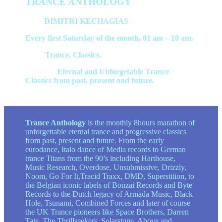
TRANCE ANTHOLOGY
Host:
DIMITRI KECHAGIAS
Every first Saturday of the month, 01 am – 10 am.
Style:
Trance, Classics.
Contents:
Eternal and Unforgetable Trance
Classics from past, present and future.
Trance Anthology
is the monthly 8hours marathon of
unforgettable eternal trance and progressive classics
from past, present and future. From the early
eurodance, Italo dance of Media records to German
trance Titans from the 90’s including Harthouse,
Music Research, Overdose, Unsubmissive, Drizzly,
Noom, Go For It,Tracid Traxx, DMD, Superstition, to
the Belgian iconic labels of Bonzai Records and Byte
Records to the Dutch legacy of Armada Music, Black
Hole, Tsunami, Combined Forces and later of course
the UK Trance pioneers like Space Brothers, Darren
Tate, The Thrillseekers, Solarstone, Above and