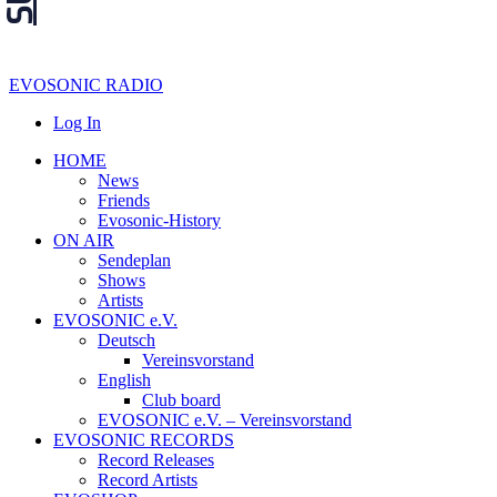
EVOSONIC RADIO
Log In
HOME
News
Friends
Evosonic-History
ON AIR
Sendeplan
Shows
Artists
EVOSONIC e.V.
Deutsch
Vereinsvorstand
English
Club board
EVOSONIC e.V. ‒ Vereinsvorstand
EVOSONIC RECORDS
Record Releases
Record Artists