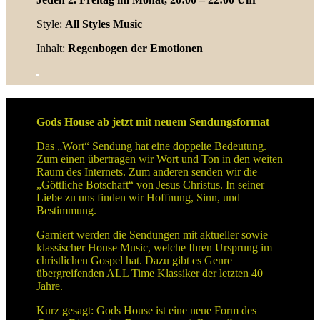
Style:
A
ll Styles Music
Inhalt:
Regenbogen der Emotionen
Gods House ab jetzt mit neuem Sendungsformat
Das „Wort“ Sendung hat eine doppelte Bedeutung.
Zum einen übertragen wir Wort und Ton in den weiten
Raum des Internets. Zum anderen senden wir die
„Göttliche Botschaft“ von Jesus Christus. In seiner
Liebe zu uns finden wir Hoffnung, Sinn, und
Bestimmung.
Garniert werden die Sendungen mit aktueller sowie
klassischer House Music, welche Ihren Ursprung im
christlichen Gospel hat. Dazu gibt es Genre
übergreifenden ALL Time Klassiker der letzten 40
Jahre.
Kurz gesagt: Gods House ist eine neue Form des