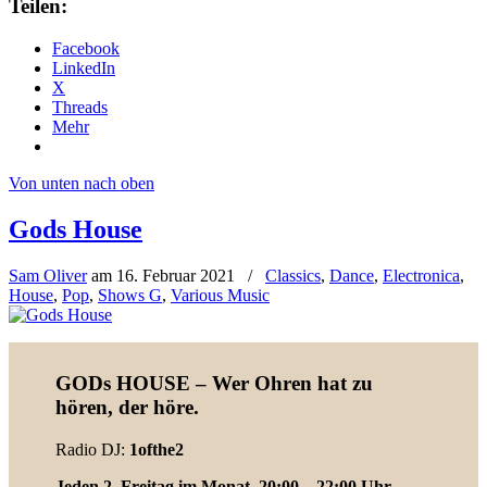
Teilen:
Facebook
LinkedIn
X
Threads
Mehr
Von unten nach oben
Gods House
Sam Oliver
am
16. Februar 2021
/
Classics
,
Dance
,
Electronica
,
House
,
Pop
,
Shows G
,
Various Music
GODs HOUSE – Wer Ohren hat zu
hören, der höre.
Radio DJ:
1ofthe2
Jeden 2. Freitag im Monat, 20:00 – 22:00 Uhr