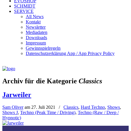
EVOSHOP
SCHMIDT
SERVICE
All News
Kontakt
Newsletter
Mediadaten
Downloads
Impressum
Gewinnspielregeln
Datenschutzerklärung App / App Privacy Policy
Archiv für die Kategorie
Classics
Jarweiler
Sam Oliver
am
27. Juli 2021
/
Classics
,
Hard Techno
,
Shows
,
Shows J
,
Techno (Peak Time / Driving)
,
Techno (Raw / Deep /
Hypnotic)