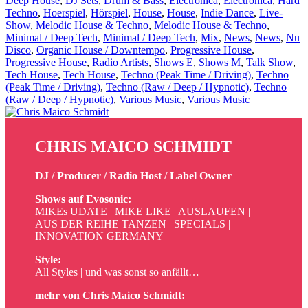
Deep House
,
DJ Sets
,
Drum & Bass
,
Electronica
,
Electronica
,
Hard
Techno
,
Hoerspiel
,
Hörspiel
,
House
,
House
,
Indie Dance
,
Live-
Show
,
Melodic House & Techno
,
Melodic House & Techno
,
Minimal / Deep Tech
,
Minimal / Deep Tech
,
Mix
,
News
,
News
,
Nu
Disco
,
Organic House / Downtempo
,
Progressive House
,
Progressive House
,
Radio Artists
,
Shows E
,
Shows M
,
Talk Show
,
Tech House
,
Tech House
,
Techno (Peak Time / Driving)
,
Techno
(Peak Time / Driving)
,
Techno (Raw / Deep / Hypnotic)
,
Techno
(Raw / Deep / Hypnotic)
,
Various Music
,
Various Music
CHRIS MAICO SCHMIDT
DJ / Producer / Radio Host / Label Owner
Shows auf Evosonic:
MIKEs UDATE | MIKE LIKE | AUSLAUFEN |
AUS DER REIHE TANZEN | SPECIALS |
INNOVATION GERMANY
Style:
All Styles | und was sonst so anfällt…
mehr von Chris Maico Schmidt: