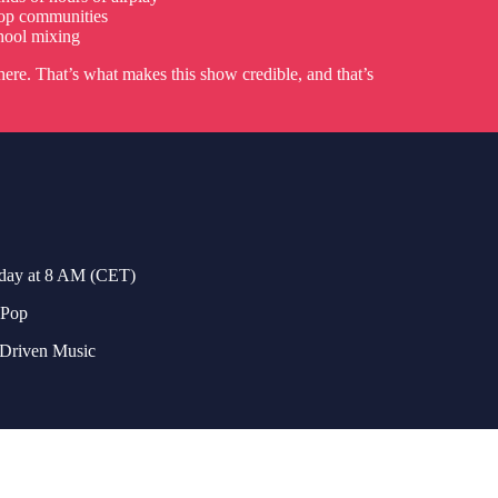
pop communities
hool mixing
here. That’s what makes this show credible, and that’s
sday at 8 AM (CET)
 Pop
h-Driven Music