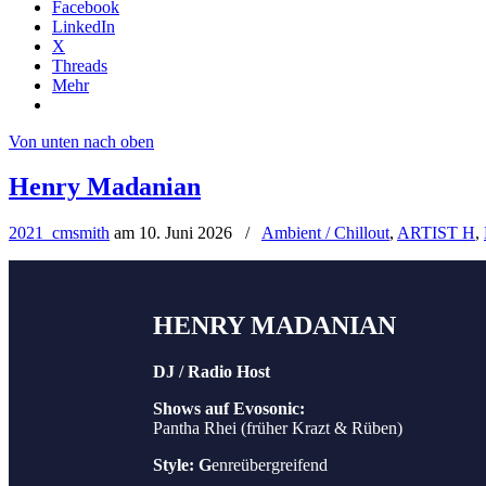
Facebook
LinkedIn
X
Threads
Mehr
Von unten nach oben
Henry Madanian
2021_cmsmith
am
10. Juni 2026
/
Ambient / Chillout
,
ARTIST H
,
HENRY MADANIAN
DJ / Radio Host
Shows auf Evosonic:
Pantha Rhei (früher Krazt & Rüben)
Style: G
enreübergreifend