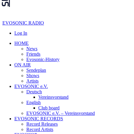
EVOSONIC RADIO
Log In
HOME
News
Friends
Evosonic-History
ON AIR
Sendeplan
Shows
Artists
EVOSONIC e.V.
Deutsch
Vereinsvorstand
English
Club board
EVOSONIC e.V. ‒ Vereinsvorstand
EVOSONIC RECORDS
Record Releases
Record Artists