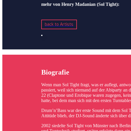
mehr von Henry Madanian (Sol Tight):
back to Artists
Biografie
Wenn man Sol Tight fragt, was er auflegt, antwor
passiert, weil sich niemand auf der Abiparty an d
22 (Claptone und Erobique waren zugegen, kein 
hatte, bei dem man sich mit den ersten Turntabl
Drum’n’Bass war der erste Sound mit dem Sol Ti
Attitüde blieb, der DJ-Sound änderte sich über d
2002 siedelte Sol Tight von Münster nach Berli
und Tontechnik studiert, später erfolgte dann 