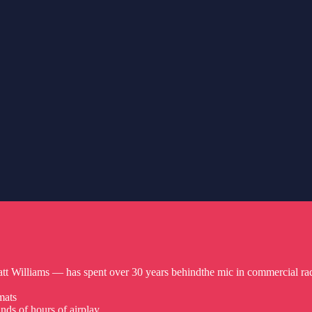
t Williams — has spent over 30 years behindthe mic in commercial ra
mats
nds of hours of airplay