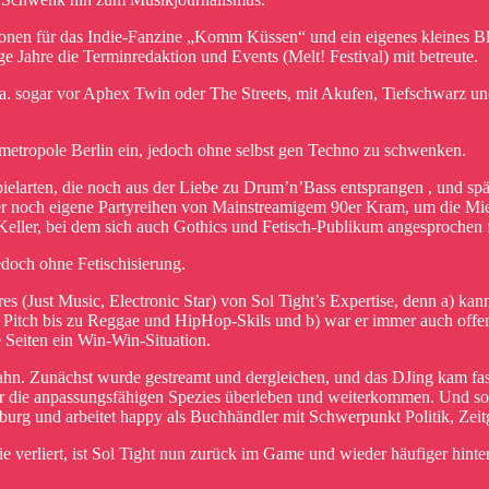
ionen für das Indie-Fanzine „Komm Küssen“ und ein eigenes kleines B
e Jahre die Terminredaktion und Events (Melt! Festival) mit betreute.
.a. sogar vor Aphex Twin oder The Streets, mit Akufen, Tiefschwarz u
bmetropole Berlin ein, jedoch ohne selbst gen Techno zu schwenken.
larten, die noch aus der Liebe zu Drum’n’Bass entsprangen , und spä
 noch eigene Partyreihen von Mainstreamigem 90er Kram, um die Miet
ller, bei dem sich auch Gothics und Fetisch-Publikum angesprochen f
edoch ohne Fetischisierung.
 (Just Music, Electronic Star) von Sol Tight’s Expertise, denn a) kann
Pitch bis zu Reggae und HipHop-Skils und b) war er immer auch offen
e Seiten ein Win-Win-Situation.
ahn. Zunächst wurde gestreamt und dergleichen, und das DJing kam fast
ur die anpassungsfähigen Spezies überleben und weiterkommen. Und so 
burg und arbeitet happy als Buchhändler mit Schwerpunkt Politik, Zei
e verliert, ist Sol Tight nun zurück im Game und wieder häufiger hinte