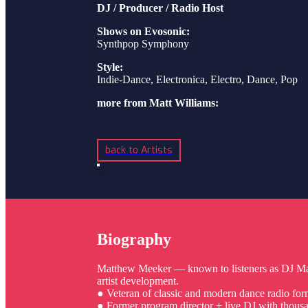
DJ / Producer / Radio Host
Shows on Evosonic:
Synthpop Symphony
Style:
Indie-Dance, Electronica, Electro, Dance, Pop
more from Matt Williams:
back to Artists
Biography
Matthew Meeker — known to listeners as DJ Mat
artist development.
● Veteran of classic and modern dance radio for
● Former program director + live DJ with thousa