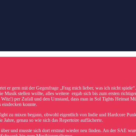
tet er gern mit der Gegenfrage „Frag mich lieber, was ich nicht spiele“
ie Musik stellen wollte, alles weitere ergab sich bis zum ersten richti
Witz!) per Zufall und den Umstand, dass man in Sol Tights Heimat Mü
es eindecken konnte.
ght zu mixen begann, obwohl eigentlich von Indie und Hardcore Punk 
ie Jahre, genau so wie sich das Repertoire auffächerte.
n über und musste sich dort erstmal wieder neu finden. An der SAE wu
ein Schwenk hin zum Musikjournalismus.