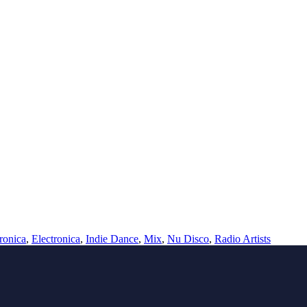
ronica
,
Electronica
,
Indie Dance
,
Mix
,
Nu Disco
,
Radio Artists