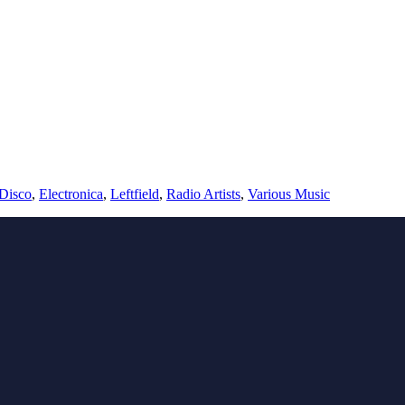
Disco
,
Electronica
,
Leftfield
,
Radio Artists
,
Various Music