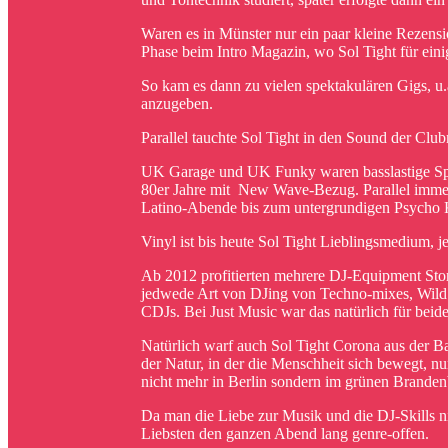
Waren es in Münster nur ein paar kleine Rezens
Phase beim Intro Magazin, wo Sol Tight für einig
So kam es dann zu vielen spektakulären Gigs, u
anzugeben.
Parallel tauchte Sol Tight in den Sound der Clu
UK Garage und UK Funky waren basslastige Spie
80er Jahre mit New Wave-Bezug. Parallel immer
Latino-Abende bis zum untergrundigen Psycho Ke
Vinyl ist bis heute Sol Tight Lieblingsmedium, j
Ab 2012 profitierten mehrere DJ-Equipment Stores
jedwede Art von DJing von Techno-mixes, Wild 
CDJs. Bei Just Music war das natürlich für beid
Natürlich warf auch Sol Tight Corona aus der B
der Natur, in der die Menschheit sich bewegt, n
nicht mehr in Berlin sondern im grünen Branden
Da man die Liebe zur Musik und die DJ-Skills ni
Liebsten den ganzen Abend lang genre-offen.