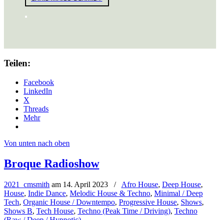
Teilen:
Facebook
LinkedIn
X
Threads
Mehr
Von unten nach oben
Broque Radioshow
2021_cmsmith
am
14. April 2023
/
Afro House
,
Deep House
,
House
,
Indie Dance
,
Melodic House & Techno
,
Minimal / Deep
Tech
,
Organic House / Downtempo
,
Progressive House
,
Shows
,
Shows B
,
Tech House
,
Techno (Peak Time / Driving)
,
Techno
(Raw / Deep / Hypnotic)