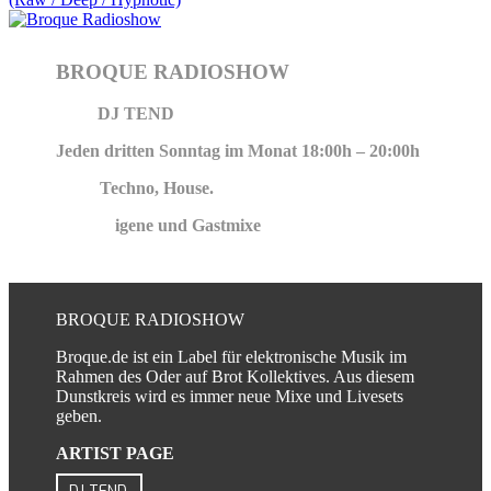
BROQUE RADIOSHOW
Host:
DJ TEND
Jeden dritten Sonntag im Monat 18:00h – 20:00h
Style:
Techno, House.
Inhalt: E
igene und Gastmixe
BROQUE RADIOSHOW
Broque.de ist ein Label für elektronische Musik im
Rahmen des Oder auf Brot Kollektives. Aus diesem
Dunstkreis wird es immer neue Mixe und Livesets
geben.
ARTIST PAGE