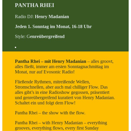
PANTHA RHEI
Radio DJ:
Henry Madanian
Jeden 1. Sonntag im Monat, 16-18 Uhr
Style: G
enreübergreifend
Pantha Rhei – mit Henry Madanian
– alles groovt,
alles fließt, immer am ersten Sonntagnachmittag im
Monat, nur auf Evosonic Radio!
Fließende Rythmen, mitreißende Wellen,
Stromschnellen, aber auch mal chilliger Flow. Das
alles gibt’s in eine Radioshow gegossen, präsentiert
und genreübergreifend kuratiert von Henry Madanian.
Schaltet ein und folgt dem Flow!
Pantha Rhei – the show with the flow.
Pantha Rhei – with Henry Madanian – everything
grooves, everything flows, every first Sunday