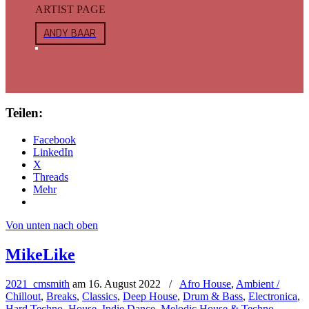
ARTIST PAGE
ANDY BAAR
Teilen:
Facebook
LinkedIn
X
Threads
Mehr
Von unten nach oben
MikeLike
2021_cmsmith
am
16. August 2022
/
Afro House
,
Ambient /
Chillout
,
Breaks
,
Classics
,
Deep House
,
Drum & Bass
,
Electronica
,
Hard Techno
,
House
,
Indie Dance
,
Melodic House & Techno
,