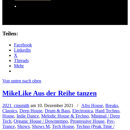
Teilen:
Facebook
LinkedIn
X
Threads
Mehr
Von unten nach oben
MikeLike Aus der Reihe tanzen
2021_cmsmith
am
10. Dezember 2021
/
Afro House
,
Breaks
,
Classics
,
Deep House
,
Drum & Bass
,
Electronica
,
Hard Techno
,
House
,
Indie Dance
,
Melodic House & Techno
,
Minimal / Deep
Tech
,
Organic House / Downtempo
,
Progressive House
,
Psy-
Trance
,
Shows
,
Shows M
,
Tech House
,
Techno (Peak Time /