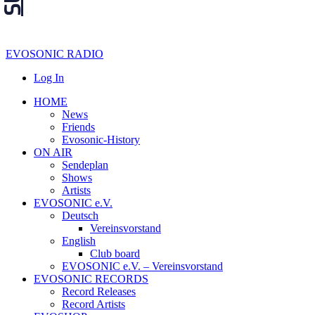
EVOSONIC RADIO
Log In
HOME
News
Friends
Evosonic-History
ON AIR
Sendeplan
Shows
Artists
EVOSONIC e.V.
Deutsch
Vereinsvorstand
English
Club board
EVOSONIC e.V. ‒ Vereinsvorstand
EVOSONIC RECORDS
Record Releases
Record Artists