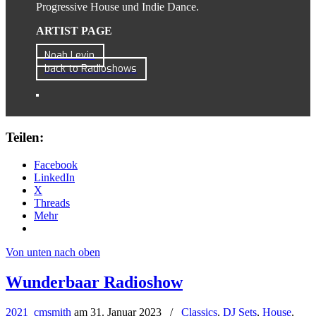
Progressive House und Indie Dance.
ARTIST PAGE
Noah Levin
back to Radioshows
Teilen:
Facebook
LinkedIn
X
Threads
Mehr
Von unten nach oben
Wunderbaar Radioshow
2021_cmsmith
am
31. Januar 2023
/
Classics
,
DJ Sets
,
House
,