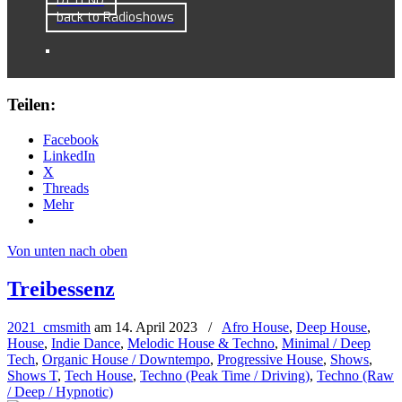
DJ TEND
back to Radioshows
Teilen:
Facebook
LinkedIn
X
Threads
Mehr
Von unten nach oben
Treibessenz
2021_cmsmith
am
14. April 2023
/
Afro House
,
Deep House
,
House
,
Indie Dance
,
Melodic House & Techno
,
Minimal / Deep
Tech
,
Organic House / Downtempo
,
Progressive House
,
Shows
,
Shows T
,
Tech House
,
Techno (Peak Time / Driving)
,
Techno (Raw
/ Deep / Hypnotic)