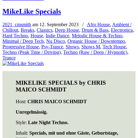
MikeLike Specials
2021_cmsmith
am
12. September 2023
/
Afro House
,
Ambient /
Chillout
,
Breaks
,
Classics
,
Deep House
,
Drum & Bass
,
Electronica
,
Hard Techno
,
House
,
Indie Dance
,
Melodic House & Techno
,
Minimal / Deep Tech
,
Nu Disco
,
Organic House / Downtempo
,
Progressive House
,
Psy-Trance
,
Shows
,
Shows M
,
Tech House
,
Techno (Peak Time / Driving)
,
Techno (Raw / Deep / Hypnotic)
,
Trance
MIKELIKE SPECIALS by CHRIS
MAICO SCHMIDT
Host:
CHRIS MAICO SCHMIDT
Unregelmässig.
Style:
Late Night Techno.
Inhalt:
Specials, mit und ohne Gäste, Geburtstage,