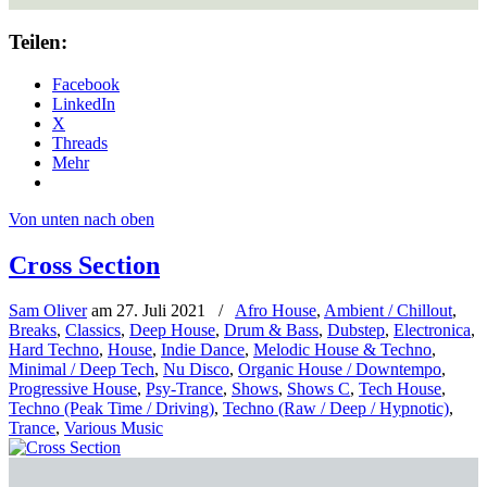
Teilen:
Facebook
LinkedIn
X
Threads
Mehr
Von unten nach oben
Cross Section
Sam Oliver
am
27. Juli 2021
/
Afro House
,
Ambient / Chillout
,
Breaks
,
Classics
,
Deep House
,
Drum & Bass
,
Dubstep
,
Electronica
,
Hard Techno
,
House
,
Indie Dance
,
Melodic House & Techno
,
Minimal / Deep Tech
,
Nu Disco
,
Organic House / Downtempo
,
Progressive House
,
Psy-Trance
,
Shows
,
Shows C
,
Tech House
,
Techno (Peak Time / Driving)
,
Techno (Raw / Deep / Hypnotic)
,
Trance
,
Various Music