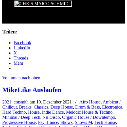
Teilen:
Facebook
LinkedIn
X
Threads
Mehr
Von unten nach oben
MikeLike Auslaufen
2021_cmsmith
am
10. Dezember 2021
/
Afro House
,
Ambient /
Chillout
,
Breaks
,
Classics
,
Deep House
,
Drum & Bass
,
Electronica
,
Hard Techno
,
House
,
Indie Dance
,
Melodic House & Techno
,
Minimal / Deep Tech
,
Nu Disco
,
Organic House / Downtempo
,
Progressive House
,
Psy-Trance
,
Shows
,
Shows M
,
Tech House
,