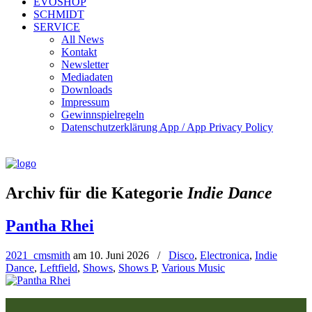
EVOSHOP
SCHMIDT
SERVICE
All News
Kontakt
Newsletter
Mediadaten
Downloads
Impressum
Gewinnspielregeln
Datenschutzerklärung App / App Privacy Policy
Archiv für die Kategorie
Indie Dance
Pantha Rhei
2021_cmsmith
am
10. Juni 2026
/
Disco
,
Electronica
,
Indie
Dance
,
Leftfield
,
Shows
,
Shows P
,
Various Music