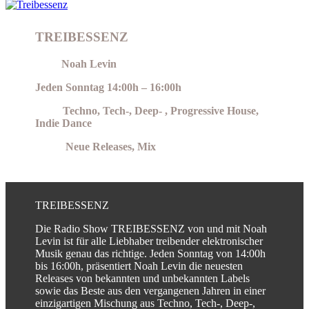
TREIBESSENZ
Host:
Noah Levin
Jeden Sonntag 14:00h – 16:00h
Style:
Techno, Tech-, Deep- , Progressive House,
Indie Dance
Inhalt:
Neue Releases, Mix
TREIBESSENZ
Die Radio Show TREIBESSENZ von und mit Noah
Levin ist für alle Liebhaber treibender elektronischer
Musik genau das richtige. Jeden Sonntag von 14:00h
bis 16:00h, präsentiert Noah Levin die neuesten
Releases von bekannten und unbekannten Labels
sowie das Beste aus den vergangenen Jahren in einer
einzigartigen Mischung aus Techno, Tech-, Deep-,