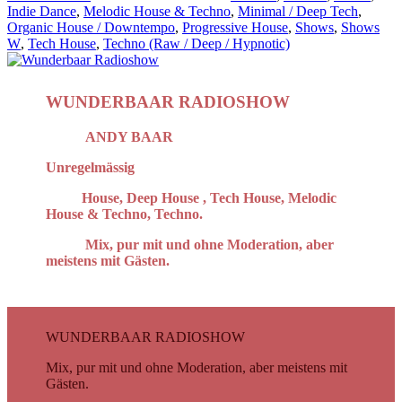
Indie Dance
,
Melodic House & Techno
,
Minimal / Deep Tech
,
Organic House / Downtempo
,
Progressive House
,
Shows
,
Shows
W
,
Tech House
,
Techno (Raw / Deep / Hypnotic)
WUNDERBAAR RADIOSHOW
Hosts:
ANDY BAAR
Unregelmässig
Style:
House, Deep House , Tech House, Melodic
House & Techno, Techno.
Inhalt:
Mix, pur mit und ohne Moderation, aber
meistens mit Gästen.
WUNDERBAAR RADIOSHOW
Mix, pur mit und ohne Moderation, aber meistens mit
Gästen.