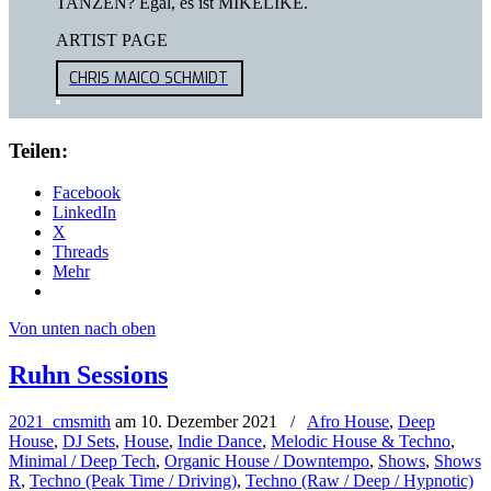
TANZEN? Egal, es ist MIKELIKE.
ARTIST PAGE
CHRIS MAICO SCHMIDT
Teilen:
Facebook
LinkedIn
X
Threads
Mehr
Von unten nach oben
Ruhn Sessions
2021_cmsmith
am
10. Dezember 2021
/
Afro House
,
Deep
House
,
DJ Sets
,
House
,
Indie Dance
,
Melodic House & Techno
,
Minimal / Deep Tech
,
Organic House / Downtempo
,
Shows
,
Shows
R
,
Techno (Peak Time / Driving)
,
Techno (Raw / Deep / Hypnotic)