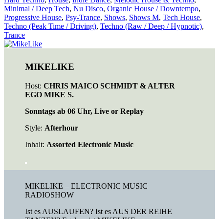
Minimal / Deep Tech
,
Nu Disco
,
Organic House / Downtempo
,
Progressive House
,
Psy-Trance
,
Shows
,
Shows M
,
Tech House
,
Techno (Peak Time / Driving)
,
Techno (Raw / Deep / Hypnotic)
,
Trance
MIKELIKE
Host:
CHRIS MAICO SCHMIDT & ALTER
EGO MIKE S.
Sonntags ab 06 Uhr, Live or Replay
Style:
Afterhour
Inhalt:
Assorted Electronic Music
MIKELIKE – ELECTRONIC MUSIC
RADIOSHOW
Ist es AUSLAUFEN? Ist es AUS DER REIHE